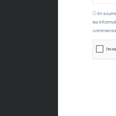
En soumet
les informa
commercial